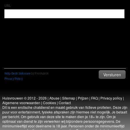
Huisvrouwen © 2012 - 2026
|
Abuse
|
Sitemap
|
Prijzen
|
FAQ
|
Privacy policy
|
Algemene voorwaarden
|
Cookies
|
Contact
Dit is een erotische chatdienst en maakt gebruik van fictieve profielen. Deze zijn
puur voor entertainment, fysieke afspraken zijn hiermee niet mogelijk. Je betaalt
per bericht. Om gebruik van deze site te maken dien je 18+ te zijn. Om je
optimaal van dienst te zijn verwerken wij bijzondere persoonsgegevens. De
minimumleeftijd voor deelname is 18 jaar. Personen onder de minimumleeftijd